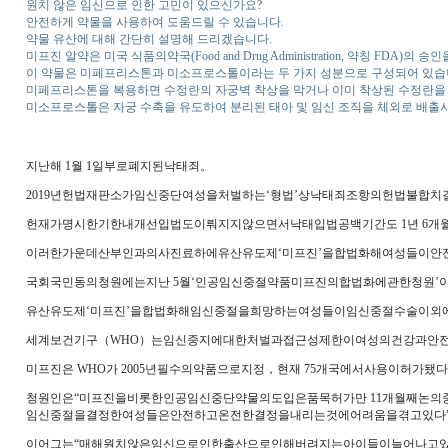
원치 않은 임신으로 인한 고민이 있으신가요?
안전하게 약물을 사용하여 도움드릴 수 있습니다.
약물 유산에 대해 간단히 설명해 드리겠습니다.
미프진 알약은 미국 식품의약국(Food and Drug Administration, 약칭 
이 약물은 미페프리스톤과 미소프로스톨이라는 두 가지 성분으로 구성되어 있습
미페프리스톤을 복용하면 수정란의 자궁벽 착상을 막거나 이미 착상된 수정란을 
미소프로스톨은 자궁 수축을 유도하여 분리된 태아 및 임신 조직을 체외로 배출
지난해 1월 1일부로폐지된낙태죄。
2019년헌법재판소가임신중단여성을처벌하는‘형법’상낙태죄조항의헌법불합치
헌재가명시한기한내개선입법도이뤄지지않으면서낙태입법공백기간도 1년 6개
이러한가운데산부인과의사진료하에유산유도제‘미프진’을합법화해여성들이
​국회국민동의청원에는지난 5월‘인공임신중절약품미프진의합법화에관한청원
유산유도제‘미프진’을합법화해임신중절을희망하는여성들이임신중절수술이
세계보건기구（WHO）는임신중지에대한처벌과접근성제한이여성의건강과안
​미프진은 WHO가 2005년필수의약품으로지정，현재 75개국에서사용이
청원인은“미프진을비롯한인공임신중단약물의도입은품목허가만 11개월째논
임신중절을결정한여성들은안전하고온전한결정을내리는것에어려움을겪고있다
​이어그는“매해원치않은임신으로인한출산으로인해버려지는아이들이늘어나고