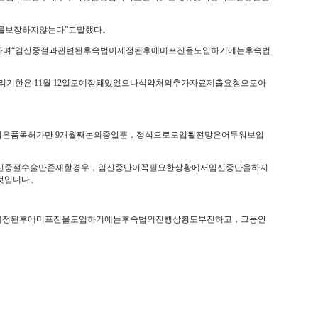
를보장하지않는다”고말했다。
라며“임신중절과관련된후속법이제정된후에미프진을도입하기에는후속법
리기한은 11월 12일로예정돼있었으나식약처의추가자료제출요청으로아
입은품목허가만 9개월째논의중일뿐，정식으로도입될전망은어두워보입
신중절수술만존재할경우，임신중단이꼭필요한상황에서임신중단을하지
것입니다。
이제정된후에미프진을도입하기에는후속법의진행상황도부진하고，그동안