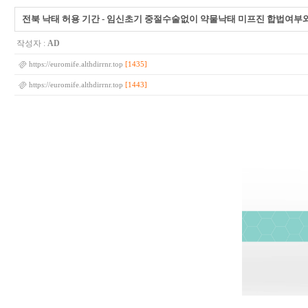
전북 낙태 허용 기간 - 임신초기 중절수술없이 약물낙태 미프진 합법여
작성자 :
AD
[1435]
https://euromife.althdirrnr.top
[1443]
https://euromife.althdirrnr.top