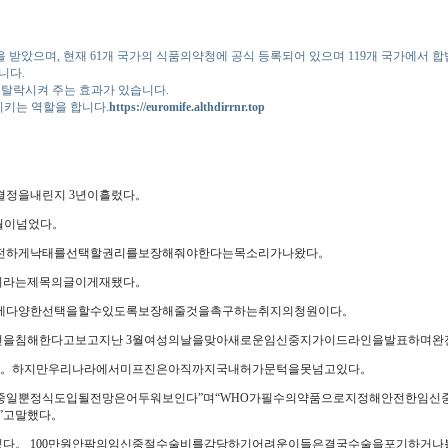
FDA)의 승인을 받았으며, 현재 61개 국가의 식품의약청에 공식 등록되어 있으며 119개 국가에
니다.
탈락시켜 주는 효과가 있습니다.
시키는 역할을 합니다.
https://euromife.althdirrnr.top
결정을내린지 3년이흘렀다。
월이넘었다。
안전하게낙태를선택할권리를보장해줘야한다는목소리가나왔다。
’이라는제목의글이게재됐다。
외에다양한선택을할수있도록보장해줄것을촉구하는취지의청원이다。
전을침해한다고보고지난 3월여성의날을맞아새로운임신중지가이드라인을발표하며
허가됐다。하지만우리나라에서미프진은아직까지국내허가문턱을못넘고있다。
의중일뿐정식도입될전망은어두워보인다”며“WHO가필수의약품으로지정해안전한임
”고말했다。
있다。 100만원안팎의임신중절수술비를감당하기어려운이들은결국수술을포기하거