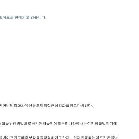
서 합법적으로 판매되고 있습니다.
완전한비범죄화와유산유도제의접근성강화를권고한바있다。
신중절을위한방법으로공인된약물임에도우리나라에서는여전히불법이기에
나불법미프진구매후부작용을경험하기도한다。현재유통되는미프진은불법