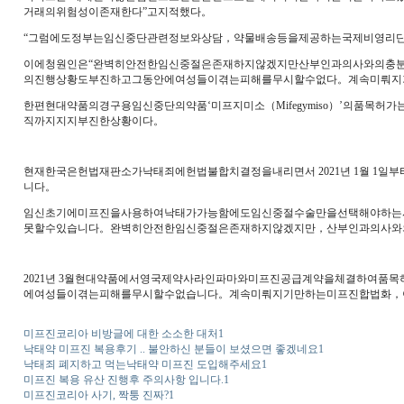
거래의위험성이존재한다”고지적했다。
​“그럼에도정부는임신중단관련정보와상담，약물배송등을제공하는국제비영리
​이에청원인은“완벽히안전한임신중절은존재하지않겠지만산부인과의사와의충
의진행상황도부진하고그동안에여성들이겪는피해를무시할수없다。계속미뤄지
​한편현대약품의경구용임신중단의약품‘미프지미소（Mifegymiso）’의품
직까지지지부진한상황이다。
현재한국은헌법재판소가낙태죄에헌법불합치결정을내리면서 2021년 1월 
니다。
​임신초기에미프진을사용하여낙태가가능함에도임신중절수술만을선택해야하
못할수있습니다。완벽히안전한임신중절은존재하지않겠지만，산부인과의사와
​2021년 3월현대약품에서영국제약사라인파마와미프진공급계약을체결하
에여성들이겪는피해를무시할수없습니다。계속미뤄지기만하는미프진합법화，
미프진코리아 비방글에 대한 소소한 대처1
낙태약 미프진 복용후기 .. 불안하신 분들이 보셨으면 좋겠네요1
낙태죄 폐지하고 먹는낙태약 미프진 도입해주세요1
미프진 복용 유산 진행후 주의사항 입니다.1
미프진코리아 사기, 짝퉁 진짜?1