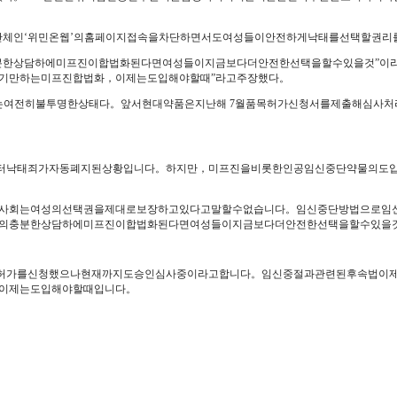
단체인‘위민온웹’의홈페이지접속을차단하면서도여성들이안전하게낙태를선택할권리
분한상담하에미프진이합법화된다면여성들이지금보다더안전한선택을할수있을것”이
기만하는미프진합법화，이제는도입해야할때”라고주장했다。
목허가는여전히불투명한상태다。앞서현대약품은지난해 7월품목허가신청서를제출해심사처
1일부터낙태죄가자동폐지된상황입니다。하지만，미프진을비롯한인공임신중단약물의도
는사회는여성의선택권을제대로보장하고있다고말할수없습니다。임신중단방법으로임
의충분한상담하에미프진이합법화된다면여성들이지금보다더안전한선택을할수있을
여품목허가를신청했으나현재까지도승인심사중이라고합니다。임신중절과관련된후속법
이제는도입해야할때입니다。