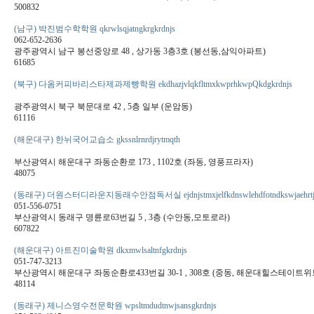
500832
(남구) 박진범수학학원 qkrwlsqjatngkrgkrdnjs
062-652-2636
광주광역시 남구 봉선중앙로 48 , 상가동 3층3호 (봉선동,삼익아파트)
61685
(북구) 다옴커피바리스타제과제빵학원 ekdhazjvlqkfltmxkwprhkwpQkdgkrdnjs
광주광역시 북구 북문대로 42 , 5층 일부 (운암동)
61116
(해운대구) 한뉘국어교습소 gkssnlrnrdjrytmqth
부산광역시 해운대구 좌동순환로 173 , 1102호 (좌동, 영풍프라자)
48075
(동래구) 더원스터디라운지동래수안점독서실 ejdnjstmxjelfkdnswlehdfotndkswjaehrtjt
051-556-0751
부산광역시 동래구 명륜로63번길 5 , 3층 (수안동,모토로라)
607822
(해운대구) 아트진미술학원 dkxmwlsaltnfgkrdnjs
051-747-3213
부산광역시 해운대구 좌동순환로433번길 30-1 , 308호 (중동, 해운대힐스테이트위
48114
(동래구) 제니스영수전문학원 wpsltmdudtnwjsansgkrdnjs