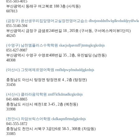
051-503-4015
부산광역시 동래구 여고북로 188 3층 (사직동)
607813
(금정구) 윤선생우리집앞영어교실장전영어교습소 dbstjstoddnflwlqdkvduddjrytlfwkdwjs
051-5140-594
부산광역시 금정구 금샘로246번길 18 , 205호 (구서동, 구서에스케이뷰1단지)
46245
(수영구) 남천엠플러스수학학원 skacjsdpavmfFjtmtngkrgkrdnjs
051-627-9987
부산광역시 수영구 수영로408번길 35 , 2층, 유진빌딩 (남천동)
48308
(아산시) 그릿에제르영어학원 rmfltdpwpfmduddjgkrdnjs
충청남도 아산시 탕정면 탕정면로 4 , 2층 (탕정면)
31456
(서산시) 클라라음악학원 zmfFkfkdmadkrgkrdnjs
041-668-8865
충청남도 서산시 예천1로 3-45 , 2층 (예천동)
31998
(천안시) 차암브릭스어학원 ckdkaqmflrtmdjgkrdnjs
041-555-1872
충청남도 천안시 서북구 3공단6로 58-5 , 308호 (차암동)
31085