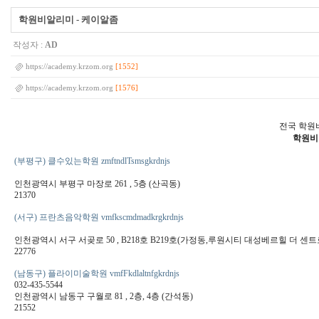
학원비알리미 - 케이알좀
작성자 :
AD
[1552]
https://academy.krzom.org
[1576]
https://academy.krzom.org
전국 학원
학원비
(부평구) 클수있는학원 zmftndlTsmsgkrdnjs
인천광역시 부평구 마장로 261 , 5층 (산곡동)
21370
(서구) 프란츠음악학원 vmfkscmdmadkrgkrdnjs
인천광역시 서구 서곶로 50 , B218호 B219호(가정동,루원시티 대성베르힐 더 센트
22776
(남동구) 플라이미술학원 vmfFkdlaltnfgkrdnjs
032-435-5544
인천광역시 남동구 구월로 81 , 2층, 4층 (간석동)
21552