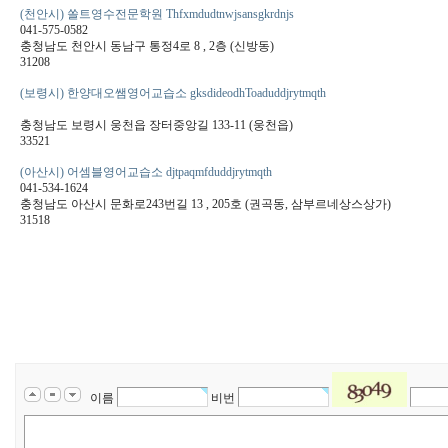
(천안시) 쏠트영수전문학원 Thfxmdudtnwjsansgkrdnjs
041-575-0582
충청남도 천안시 동남구 통정4로 8 , 2층 (신방동)
31208
(보령시) 한양대오쌤영어교습소 gksdideodhToaduddjrytmqth
충청남도 보령시 웅천읍 장터중앙길 133-11 (웅천읍)
33521
(아산시) 어셈블영어교습소 djtpaqmfduddjrytmqth
041-534-1624
충청남도 아산시 문화로243번길 13 , 205호 (권곡동, 삼부르네상스상가)
31518
이름
비번