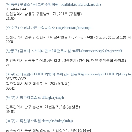
(남동구) 구월소마사고력수학학원 rndnjfthaktkrhfurtngkrgkrdnjs
032-464-0344
인천광역시 남동구 구월남로 174 , 201호 (구월동)
21565
(연수구) 스터디가든수학교습소 tmxjelrkemstngkrrytmqth
인천광역시 연수구 컨벤시아대로42번길 12 , 202동 214호 (송도동, 송도 코오롱 더
22001
(남동구) 글로티스스터디간석2호점독서실 rmfFhxltmtmxjelrkstjr2ghwjaehrtjtlf
인천광역시 남동구 간석로66번길 34 , 3층전체 (간석동, 대은 주거복합 아파트)
21511
(서구) 스타트업(STARTUP)영어·수학입시전문학원 tmxkxmdjq(STARTUP)duddj·tngkrdlq
062-372-0982
광주광역시 서구 염화로 98 , 2층 (화정동)
62042
(남구) 시리수학교습소 tlfltngkrrytmqth
광주광역시 남구 봉선로121번길 2 , 3층 (봉선동)
61683
(북구) 기특한영수학원 rlxmrgksdudtngkrdnjs
광주광역시 북구 첨단연신로108번길 97 , (1층) (신용동)