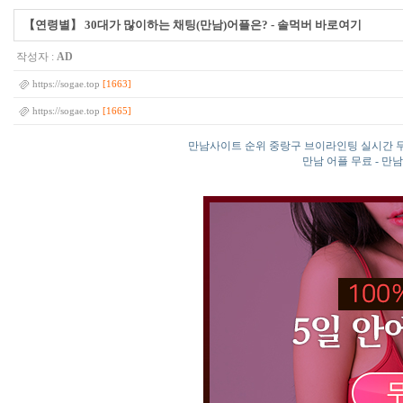
【연령별】 30대가 많이하는 채팅(만남)어플은? - 솔먹버 바로여기
작성자 :
AD
[1663]
https://sogae.top
[1665]
https://sogae.top
만남사이트 순위 중랑구 브이라인팅 실시간 
만남 어플 무료 - 만남 어플