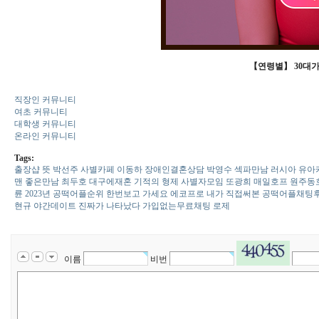
【연령별】 30대가
직장인 커뮤니티
여초 커뮤니티
대학생 커뮤니티
온라인 커뮤니티
Tags:
출장샵 뜻
박선주
사­별­카­페
이동하
장애인결혼상담
박영수
섹파만남
러시아
유­아­
맨
좋은만남
최두호
대­구­에­재­혼
기적의 형제
사별자모임
또광희 매일호프
원­주­동­
륜
2023년 공떡어플순위 한번보고 가세요
에코프로
내가 직접써본 공떡어플채팅
현규
야­간­데­이­트
진짜가 나타났다
가입없는무료채팅
로제
이름
비번