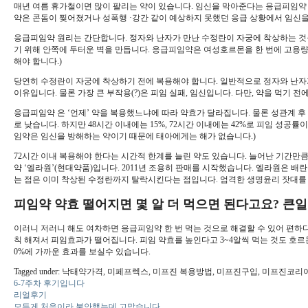
매년 여름 휴가철이면 많이 팔리는 약이 있습니다. 임신을 막아준다는 응급피임약 
약은 콘돔이 찢어졌거나 성폭행 ·강간 같이 예상하지 못했던 응급 상황에서 임신을 
응급피임약 원리는 간단합니다. 정자와 난자가 만난 수정란이 자궁에 착상하는 것
기 위해 안쪽에 두터운 벽을 만듭니다. 응급피임약은 여성호르몬을 한 번에 고용량
해야 합니다.)
당연히 수정란이 자궁에 착상하기 전에 복용해야 합니다. 일반적으로 정자와 난자가
이유입니다. 물론 가장 큰 부작용(?)은 피임 실패, 임신입니다. 다만, 약을 먹기 
응급피임약 은 ‘언제’ 약을 복용했느냐에 따라 약효가 달라집니다. 물론 성관계 후
로 낮습니다. 하지만 48시간 이내에는 15%, 72시간 이내에는 42%로 피임 성
임약은 임신을 방해하는 약이기 때문에 태아에게는 해가 없습니다.)
72시간 이내 복용해야 한다는 시간적 한계를 늘린 약도 있습니다. 늘어난 기간만큼 
약 ‘엘라원’(현대약품)입니다. 2011년 조용히 판매를 시작했습니다. 엘라원은
는 점은 이미 착상된 수정란까지 탈락시킨다는 점입니다. 엄격한 생명윤리 잣대를
피임약 약효 떨어지면 몇 알 더 먹으면 된다고요? 큰
이러니 저러니 해도 여차하면 응급피임약 한 번 먹는 것으로 해결할 수 있어 편
칙 해져서 피임효과가 떨어집니다. 피임 약효를 높인다고 3~4알씩 먹는 것도 호르
0%에 가까운 효과를 보실수 있습니다.
Tagged under: 낙태약가격, 미페프렉스, 미프진 복용방법, 미프진구입, 미프
6-7주차 후기입니다
리얼후기
모든게 처음이라 불안했는데 고맙습니다