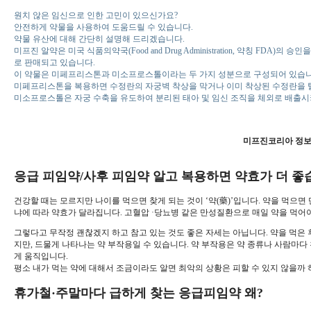
원치 않은 임신으로 인한 고민이 있으신가요?
안전하게 약물을 사용하여 도움드릴 수 있습니다.
약물 유산에 대해 간단히 설명해 드리겠습니다.
미프진 알약은 미국 식품의약국(Food and Drug Administration, 약칭 FD
로 판매되고 있습니다.
이 약물은 미페프리스톤과 미소프로스톨이라는 두 가지 성분으로 구성되어 있습니
미페프리스톤을 복용하면 수정란의 자궁벽 착상을 막거나 이미 착상된 수정란을 
미소프로스톨은 자궁 수축을 유도하여 분리된 태아 및 임신 조직을 체외로 배출시키
미프진코리아 정보
응급 피임약/사후 피임약 알고 복용하면 약효가 더 좋
건강할 때는 모르지만 나이를 먹으면 찾게 되는 것이 ‘약(藥)’입니다. 약을 먹으면
냐에 따라 약효가 달라집니다. 고혈압 ·당뇨병 같은 만성질환으로 매일 약을 먹어야
그렇다고 무작정 괜찮겠지 하고 참고 있는 것도 좋은 자세는 아닙니다. 약을 먹은 
지만, 드물게 나타나는 약 부작용일 수 있습니다. 약 부작용은 약 종류나 사람마다
게 움직입니다.
평소 내가 먹는 약에 대해서 조금이라도 알면 최악의 상황은 피할 수 있지 않을까 
휴가철
·
주말마다
급하게
찾는
응급피임약
왜
?