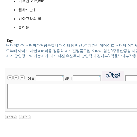
미프진 Mifegyne
웹하드순위
비아그라의 힘
블랙툰
Tags:
낙태약가격 낙태약가격궁금합니다
이래경
임신1주차증상
위메이드
낙태약 어디
주낙태
아이브
자연낙태비용
정용화
미프진정품구입
오타니
임신5주유산증상
사
시기
강연정
낙태가능시기
터키 지진
유산주사
낭만닥터 김사부3
약물낙태부작용
이름
비번