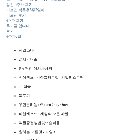
임신 5주차 후기
미프진 복용후5주7일째
미프진 후기
6-7주 후기
후기글 입니다~
후기
6주차2일
파일스타
24시간대출
맘e 편한 여의사상담
비아맥스 | 비아그라구입 | 시알리스구매
24 약국
북토끼
우먼온리원 (Women Only One)
파일캐스트 : 세상의 모든 파일
약물중절방법및수술비용
원하는 모든것 - 파일조