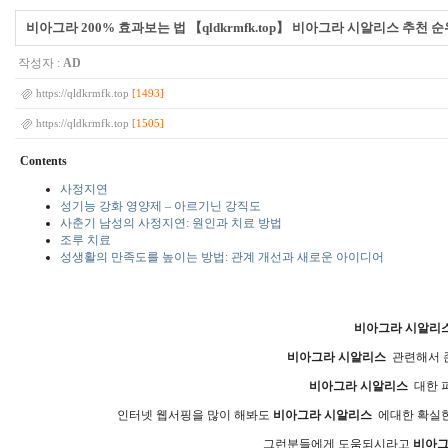
비아그라 200% 효과보는 법 【qldkrmfk.top】 비아그라 시알리스 추천 순
작성자 :
AD
[1493]
https://qldkrmfk.top
[1505]
https://qldkrmfk.top
Contents
사정지연
성기능 강화 영양제 – 아르기닌 강직도
사춘기 남성의 사정지연: 원인과 치료 방법
조루 치료
성생활의 만족도를 높이는 방법: 관계 개선과 새로운 아이디어
비아그라 시알리
비아그라 시알리스
관련해서 존
비아그라 시알리스
대한 
인터넷 웹서핑을 많이 해봐도
비아그라 시알리스
에대한 확실한
그런분들에게 도움되시라고
비아그