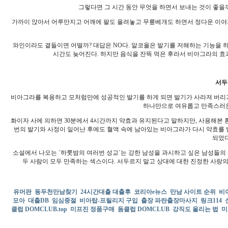
그렇다면 그 시간 동안 무엇을 하면서 보내는 것이 좋을
가까이 앉아서 어루만지고 어깨에 팔도 올려놓고 무릎베개도 하면서 정다운 이야기
와인이라도 곁들이면 어떨까? 대답은 NO다. 알코올은 발기를 저해하는 기능을 
시간도 늦어진다. 하지만 음식을 잔뜩 먹은 후라서 비아그라의 효
서두
비아그라를 복용하고 모처럼만에 성공적인 발기를 하게 되면 발기가 사라져 버리기
하나만으로 여유롭고 만족스러운 
화이자 사에 의하면 30분에서 4시간까지 약효과 유지된다고 말하지만, 사용해본 
번의 발기와 사정이 일어난 후에도 혈액 속에 남아있는 비아그라가 다시 약효를 발
되었다
소설에서 나오는 ´하룻밤의 여러번 성교´는 강한 남성을 과시하고 싶은 남성들의
두 사람이 모두 만족하는 섹스이다. 서두르지 말고 상대에 대한 진정한 사랑의
유머판
동두천만남찾기
24시간대출 대출후
코리아e뉴스
만남 사이트 순위
비
모아
대출DB
임심중절
비아탑-프릴리지 구입
출장 파란출장마사지
링크114
클럽 DOMCLUB.top
미프진 정품구매
돔클럽 DOMCLUB
강직도 올리는 법
미