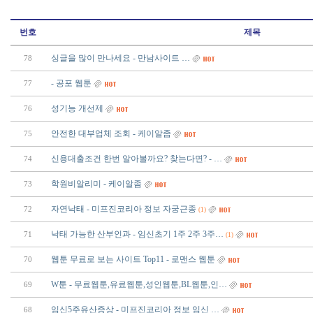
번호
제목
싱글을 많이 만나세요 - 만­남­사­이­트­ ­…
78
- 공포 웹툰
77
성기능 개선제
76
안전한 대부업체 조회 - 케이알좀
75
신용대출조건 한번 알아볼까요? 찾는다면? - …
74
학원비알리미 - 케이알좀
73
자연낙태 - 미프진코리아 정보 자궁근종
72
(1)
낙태 가능한 산부인과 - 임신초기 1주 2주 3주…
71
(1)
웹툰 무료로 보는 사이트 Top11 - 로맨스 웹툰
70
W툰 - 무료웹툰,유료웹툰,성인웹툰,BL웹툰,인…
69
임신5주유산증상 - 미프진코리아 정보 임신 …
68