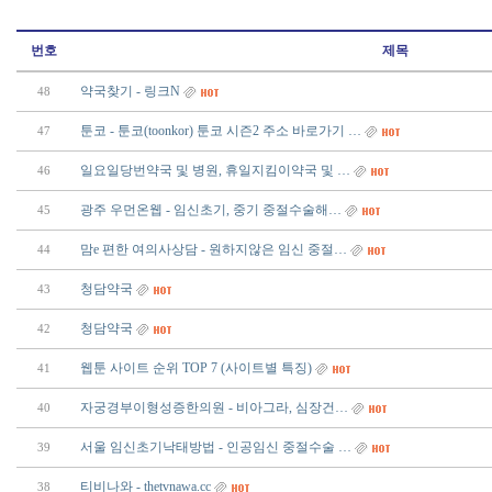
번호
제목
약국찾기 - 링크N
48
툰코 - 툰코(toonkor) 툰코 시즌2 주소 바로가기 …
47
일요일당번약국 및 병원, 휴일지킴이약국 및 …
46
광주 우먼온웹 - 임신초기, 중기 중절수술해…
45
맘e 편한 여의사상담 - 원하지않은 임신 중절…
44
청담약국
43
청담약국
42
웹툰 사이트 순위 TOP 7 (사이트별 특징)
41
자궁경부이형성증한의원 - 비아그라, 심장건…
40
서울 임신초기낙태방법 - 인공임신 중절수술 …
39
티비나와 - thetvnawa.cc
38