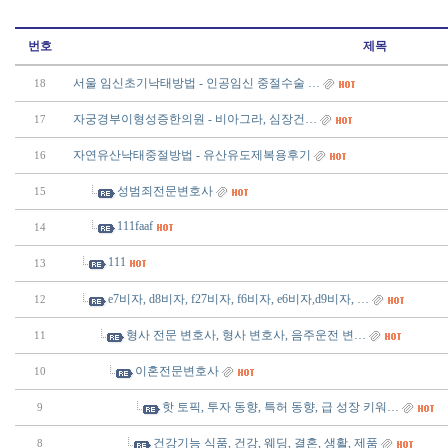
번호
제목
서울 임신초기낙태방법 - 인공임신 중절수술 …
18
자궁경부이형성증한의원 - 비아그라, 심장건…
17
자연유산낙태중절방법 - 유산유도제복용후기
16
성범죄전문변호사
15
111faaf
14
111
13
e7비자, d8비자, f27비자, f6비자, e6비자,d9비자, …
12
형사 전문 변호사, 형사 변호사, 음주운전 변…
11
이혼전문변호사
10
핫 토픽, 투자 동향, 특허 동향, 급 성장 키워…
9
건강기능 식품, 건강, 웨딩, 결혼, 생활, 제품
8