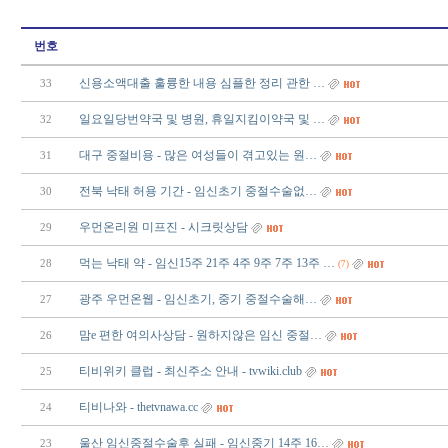
번호
신용소액대출 훌륭한 내용 심플한 정리 관한 …
33
일요일당번약국 및 병원, 휴일지킴이약국 및 …
32
대구 중절비용 - 많은 여성들이 겪고있는 원…
31
전북 낙태 허용 기간 - 임신초기 중절수술없…
30
우먼온리원 미프진 - 시크릿상담
29
먹는 낙태 약 - 임신15주 21주 4주 9주 7주 13주 …
28
(7)
광주 우먼온웹 - 임신초기, 중기 중절수술해…
27
맘e 편한 여의사상담 - 원하지않은 임신 중절…
26
티비위키 클럽 - 최신주소 안내 - tvwiki.club
25
티비나와 - thetvnawa.cc
24
울산 임신중절수술후 실패 - 임신중기 14주 16…
23