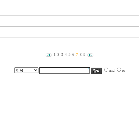
1
2
3
4
5
6
7
8
9
and
or