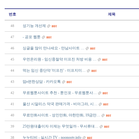
번호
제목
성기능 개선제
48
- 공포 웹툰
47
싱글을 많이 만나세요 - 만­남­사­이­트­ ­…
46
우먼온리원 - 임신중절약 미프진 처방 비용 …
45
먹는 임신 중단약 '미프진' - 미프지미…
44
맘e편한상담 - 카카오톡
43
무료웹툰사이트 추천 - 툰인포 - 무료웹툰사…
42
울산 시알리스 약국 판매가격 - 비아그라, 시…
41
무료만화사이트 - 성인만화, 야한만화, 19금만…
40
25만원대출이자 이제는 무엇일까 - 무서류대…
39
누누티비 - 실시간 TV - noonootv.info
38