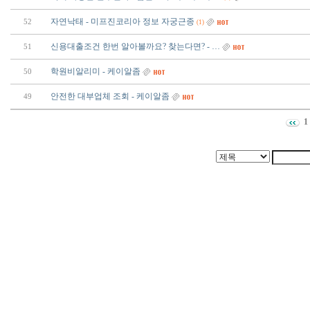
자연낙태 - 미프진코리아 정보 자궁근종
52
(1)
신용대출조건 한번 알아볼까요? 찾는다면? - …
51
학원비알리미 - 케이알좀
50
안전한 대부업체 조회 - 케이알좀
49
1