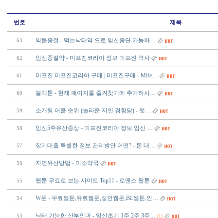
번호
제목
약물중절 - 먹는낙태약 으로 임신중단 가능하…
63
임신중절약 - 미프진코리아 정보 미프진 역사
62
미프진 미프진코리아 구매 | 미프진구매 - Mife…
61
블랙툰 - 현재 페이지를 즐겨찾기에 추가하시…
60
소개팅 어플 순위 (놀라운 지인 경험담) - 챗­…
59
임신5주유산증상 - 미프진코리아 정보 임신 …
58
장기대출 특별한 정보 관리방안 어떤? - 돈 대…
57
자연유산방법 - 미소약국
56
웹툰 무료로 보는 사이트 Top11 - 로맨스 웹툰
55
W툰 - 무료웹툰,유료웹툰,성인웹툰,BL웹툰,인…
54
낙태 가능한 산부인과 - 임신초기 1주 2주 3주…
53
(1)