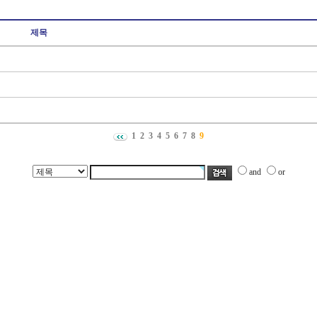
제목
1
2
3
4
5
6
7
8
9
and
or